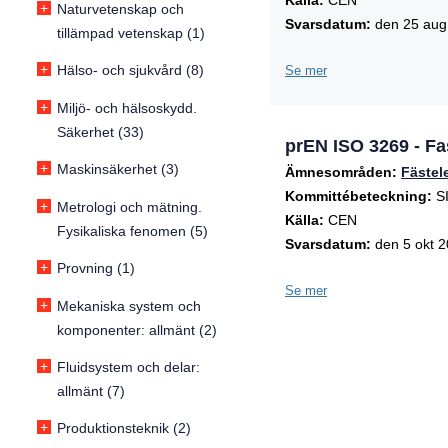
Källa:
CEN
+
Naturvetenskap och
Svarsdatum:
den 25 aug
tillämpad vetenskap (1)
+
Hälso- och sjukvård (8)
Se mer
+
Miljö- och hälsoskydd.
Säkerhet (33)
prEN ISO 3269 - Fa
+
Maskinsäkerhet (3)
Ämnesområden:
Fästel
Kommittébeteckning:
SI
+
Metrologi och mätning.
Källa:
CEN
Fysikaliska fenomen (5)
Svarsdatum:
den 5 okt 
+
Provning (1)
Se mer
+
Mekaniska system och
komponenter: allmänt (2)
+
Fluidsystem och delar:
allmänt (7)
+
Produktionsteknik (2)