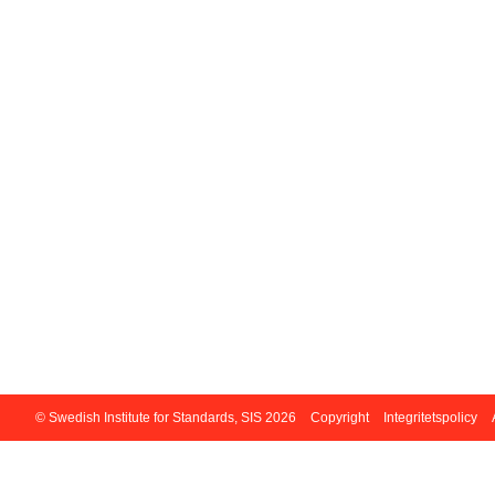
© Swedish Institute for Standards, SIS 2026
Copyright
Integritetspolicy