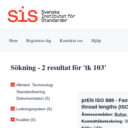
Jump
Tillgänglighet
Användarvillkor
to
[0]
[8]
content
»
»
[s]
Hem
Registrera dig
Kontakta oss
Hjälp
»
Sökning - 2 resultat för 'tk 103'
+
Allmänt. Terminologi.
Standardisering.
Dokumentation (5)
prEN ISO 888 - Fas
thread lengths (IS
+
Ledningssystem (6)
Ämnesområden:
Bultar
+
Kvalitet (0)
Kommittébeteckning:
SI