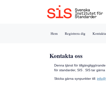
Jump
to
content
[s]
Hem
Registrera dig
Kontakta
»
Kontakta oss
Denna tjänst för tillgängliggörand
för standarder, SIS . SIS tar gärn
Skicka gärna synpunkter till:
info@