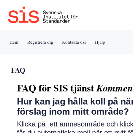
Jump
to
content
[s]
Hem
Registrera dig
Kontakta oss
Hjälp
»
FAQ
FAQ för SIS tjänst
Kommen
Hur kan jag hålla koll på n
förslag inom mitt område?
Klicka på ett ämnesområde och klic
får du automatiska mejl när ett nytt 