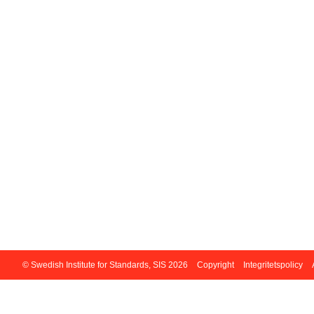
© Swedish Institute for Standards, SIS 2026
Copyright
Integritetspolicy