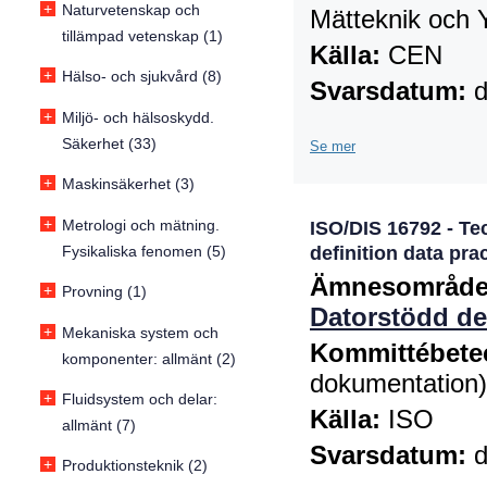
+
Naturvetenskap och
Mätteknik och Y
tillämpad vetenskap (1)
Källa:
CEN
+
Hälso- och sjukvård (8)
Svarsdatum:
d
+
Miljö- och hälsoskydd.
Säkerhet (33)
Se mer
+
Maskinsäkerhet (3)
+
Metrologi och mätning.
ISO/DIS 16792 - Te
Fysikaliska fenomen (5)
definition data pra
Ämnesområde
+
Provning (1)
Datorstödd de
+
Mekaniska system och
Kommittébete
komponenter: allmänt (2)
dokumentation)
+
Fluidsystem och delar:
Källa:
ISO
allmänt (7)
Svarsdatum:
d
+
Produktionsteknik (2)