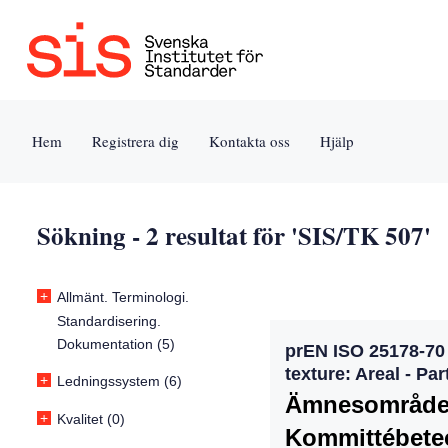
Jump
Tillgänglighet
Användarvillkor
to
[0]
[8]
content
»
»
[s]
Hem
Registrera dig
Kontakta oss
Hjälp
»
Sökning - 2 resultat för 'SIS/TK 507'
+
Allmänt. Terminologi.
Standardisering.
Dokumentation (5)
prEN ISO 25178-70 
texture: Areal - Pa
+
Ledningssystem (6)
Ämnesområde
+
Kvalitet (0)
Kommittébete