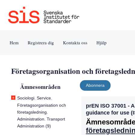
Jump
Tillgänglighet
Användarvillkor
to
[0]
[8]
content
»
»
[s]
Hem
Registrera dig
Kontakta oss
Hjälp
»
Företagsorganisation och företagsledn
Ämnesområden
Abonnera
+
Sociologi. Service.
Företagsorganisation och
prEN ISO 37001 - 
företagsledning.
guidance for use (
Administration. Transport
Ämnesområde
Administration (9)
företagsledni