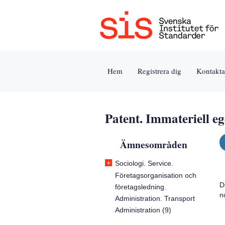
Jump
Tillgänglighet
Användarvillkor
to
[0]
[8]
content
»
»
[s]
Hem
Registrera dig
Kontakta
»
Patent. Immateriell 
Ämnesområden
+
Sociologi. Service.
Företagsorganisation och
D
företagsledning.
n
Administration. Transport
Administration (9)