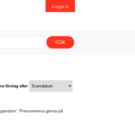
Logga in
ra förslag efter
 egendom
'. Prenumerera gärna på