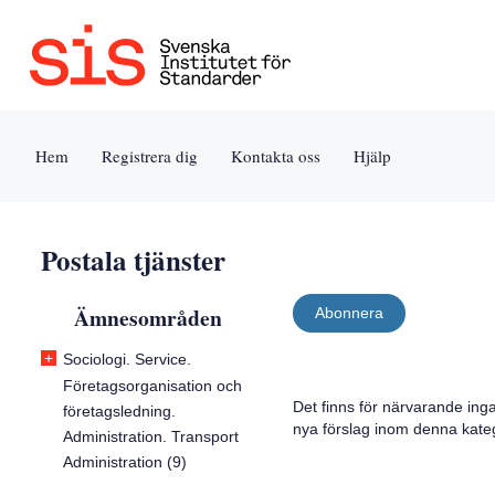
Jump
Tillgänglighet
Användarvillkor
to
[0]
[8]
content
»
»
[s]
Hem
Registrera dig
Kontakta oss
Hjälp
»
Postala tjänster
Ämnesområden
Abonnera
+
Sociologi. Service.
Företagsorganisation och
Det finns för närvarande ing
företagsledning.
nya förslag inom denna kateg
Administration. Transport
Administration (9)