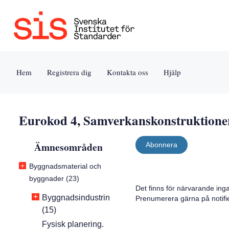
Jump
Tillgänglighet
Användarvillkor
to
[0]
[8]
content
»
»
[s]
Hem
Registrera dig
Kontakta oss
Hjälp
»
Eurokod 4, Samverkanskonstruktioner 
Ämnesområden
Abonnera
+
Byggnadsmaterial och
byggnader (23)
Det finns för närvarande ing
+
Byggnadsindustrin
Prenumerera gärna på notifi
(15)
Fysisk planering.