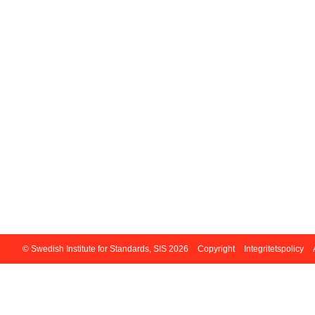
© Swedish Institute for Standards, SIS 2026
Copyright
Integritetspolicy