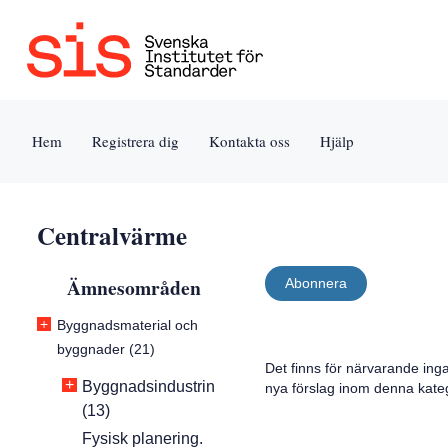
Jump
Tillgänglighet
Användarvillkor
to
[0]
[8]
content
»
»
[s]
Hem
Registrera dig
Kontakta oss
Hjälp
»
Centralvärme
Ämnesområden
Abonnera
+
Byggnadsmaterial och
byggnader (21)
Det finns för närvarande ing
+
Byggnadsindustrin
nya förslag inom denna kateg
(13)
Fysisk planering.