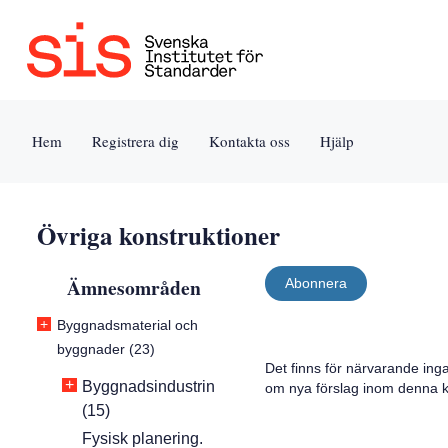
Jump
Tillgänglighet
Användarvillkor
to
[0]
[8]
content
»
»
[s]
Hem
Registrera dig
Kontakta oss
Hjälp
»
Övriga konstruktioner
Ämnesområden
Abonnera
+
Byggnadsmaterial och
byggnader (23)
Det finns för närvarande ing
+
Byggnadsindustrin
om nya förslag inom denna k
(15)
Fysisk planering.