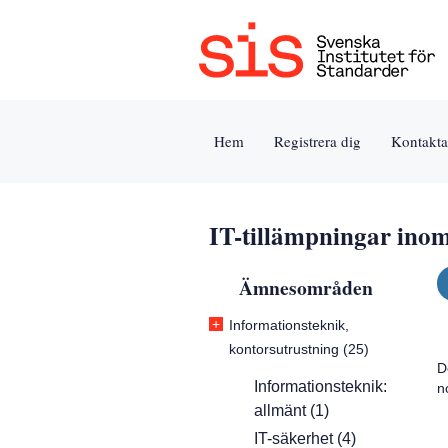
Jump
Tillgänglighet
Användarvillkor
to
[0]
[8]
content
»
»
[s]
Hem
Registrera dig
Kontakta
»
IT-tillämpningar ino
Ämnesområden
+
Informationsteknik,
kontorsutrustning (25)
D
Informationsteknik:
n
allmänt (1)
IT-säkerhet (4)