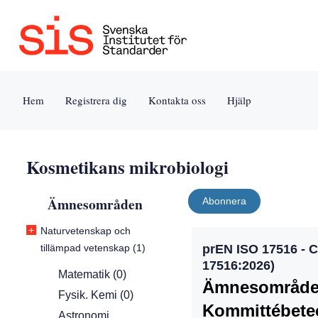
Jump
Tillgänglighet
Användarvillkor
to
[0]
[8]
content
»
»
[s]
Hem
Registrera dig
Kontakta oss
Hjälp
»
Kosmetikans mikrobiologi
Ämnesområden
Abonnera
+
Naturvetenskap och
tillämpad vetenskap (1)
prEN ISO 17516 - C
17516:2026)
Matematik (0)
Ämnesområde
Fysik. Kemi (0)
Kommittébete
Astronomi.