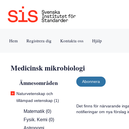
Jump
Tillgänglighet
Användarvillkor
to
[0]
[8]
content
»
»
[s]
Hem
Registrera dig
Kontakta oss
Hjälp
»
Medicinsk mikrobiologi
Ämnesområden
Abonnera
+
Naturvetenskap och
tillämpad vetenskap (1)
Det finns för närvarande ing
Matematik (0)
notifieringar om nya förslag
Fysik. Kemi (0)
Astronomi.