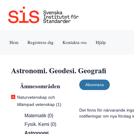
Jump
Tillgänglighet
Användarvillkor
to
[0]
[8]
content
»
»
[s]
Hem
Registrera dig
Kontakta oss
Hjälp
»
Astronomi. Geodesi. Geografi
Ämnesområden
Abonnera
+
Naturvetenskap och
tillämpad vetenskap (1)
Det finns för närvarande ing
Matematik (0)
notifieringar om nya förslag
Fysik. Kemi (0)
Astronomi.