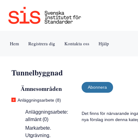
Jump
Tillgänglighet
Användarvillkor
to
[0]
[8]
content
»
»
[s]
Hem
Registrera dig
Kontakta oss
Hjälp
»
Tunnelbyggnad
Ämnesområden
Abonnera
+
Anläggningsarbete (8)
Anläggningsarbete:
Det finns för närvarande ing
allmänt (0)
nya förslag inom denna kateg
Markarbete.
Utgrävning.