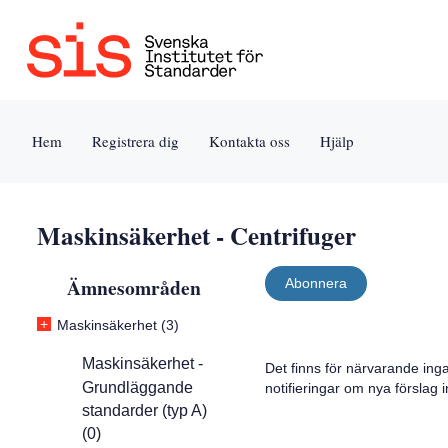
Jump
Tillgänglighet
Användarvillkor
to
[0]
[8]
content
»
»
[s]
Hem
Registrera dig
Kontakta oss
Hjälp
»
Maskinsäkerhet - Centrifuger
Ämnesområden
Abonnera
+
Maskinsäkerhet (3)
Maskinsäkerhet -
Det finns för närvarande ing
Grundläggande
notifieringar om nya förslag
standarder (typ A)
(0)