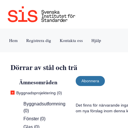
Jump
Tillgänglighet
Användarvillkor
to
[0]
[8]
content
»
»
[s]
Hem
Registrera dig
Kontakta oss
Hjälp
»
Dörrar av stål och trä
Ämnesområden
Abonnera
+
Byggnadsprojektering (0)
Byggnadsutformning
Det finns för närvarande ing
(0)
om nya förslag inom denna k
Fönster (0)
Glas (0)