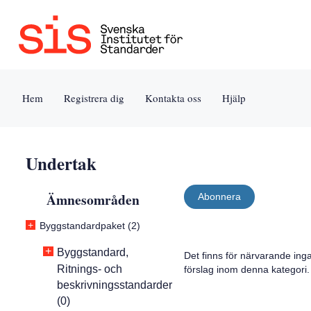
Jump
Tillgänglighet
Användarvillkor
to
[0]
[8]
content
»
»
[s]
Hem
Registrera dig
Kontakta oss
Hjälp
»
Undertak
Ämnesområden
Abonnera
+
Byggstandardpaket (2)
+
Byggstandard,
Det finns för närvarande ing
Ritnings- och
förslag inom denna kategori.
beskrivningsstandarder
(0)