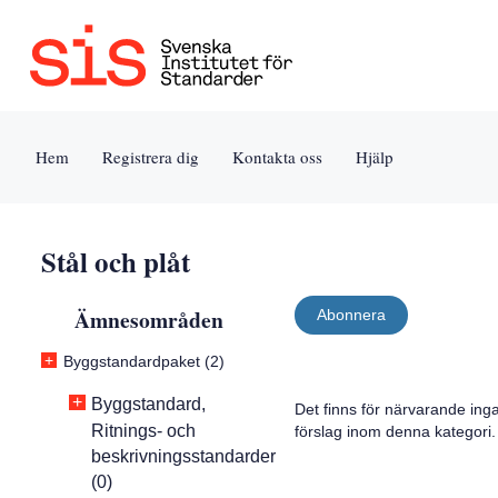
Jump
Tillgänglighet
Användarvillkor
to
[0]
[8]
content
»
»
[s]
Hem
Registrera dig
Kontakta oss
Hjälp
»
Stål och plåt
Ämnesområden
Abonnera
+
Byggstandardpaket (2)
+
Byggstandard,
Det finns för närvarande ing
Ritnings- och
förslag inom denna kategori.
beskrivningsstandarder
(0)