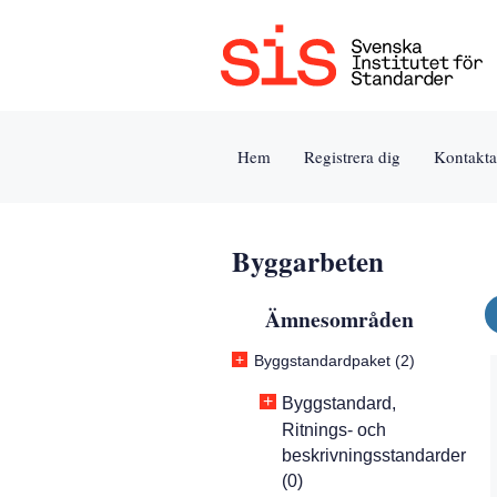
Jump
Tillgänglighet
Användarvillkor
to
[0]
[8]
content
»
»
[s]
Hem
Registrera dig
Kontakta
»
Byggarbeten
Ämnesområden
+
Byggstandardpaket (2)
+
Byggstandard,
Ritnings- och
beskrivningsstandarder
(0)