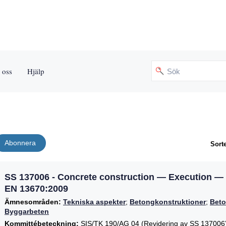
 oss
Hjälp
Abonnera
Sorte
SS 137006 - Concrete construction — Execution — 
EN 13670:2009
Ämnesområden:
Tekniska aspekter
;
Betongkonstruktioner
;
Beto
Byggarbeten
Kommittébeteckning:
SIS/TK 190/AG 04 (Revidering av SS 137006