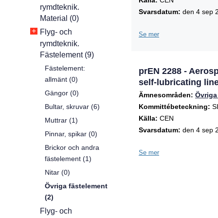
Källa:
CEN
rymdteknik.
Svarsdatum:
den 4 sep 
Material (0)
+
Flyg- och
Se mer
rymdteknik.
Fästelement (9)
Fästelement:
prEN 2288 - Aerospa
allmänt (0)
self-lubricating li
Gängor (0)
Ämnesområden:
Övriga
Bultar, skruvar (6)
Kommittébeteckning:
SI
Källa:
CEN
Muttrar (1)
Svarsdatum:
den 4 sep 
Pinnar, spikar (0)
Brickor och andra
Se mer
fästelement (1)
Nitar (0)
Övriga fästelement
(2)
Flyg- och