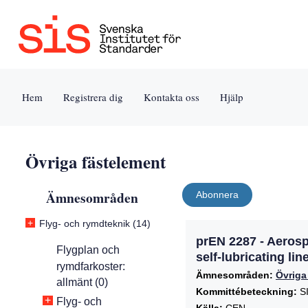
Jump
Tillgänglighet
Användarvillkor
to
[0]
[8]
content
»
»
[s]
Hem
Registrera dig
Kontakta oss
Hjälp
»
Övriga fästelement
Ämnesområden
Abonnera
+
Flyg- och rymdteknik (14)
prEN 2287 - Aerospa
Flygplan och
self-lubricating l
rymdfarkoster:
Ämnesområden:
Övriga
allmänt (0)
Kommittébeteckning:
SI
+
Flyg- och