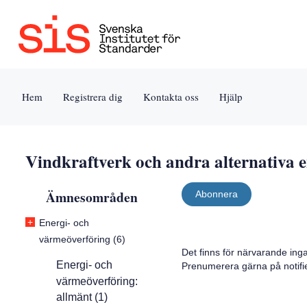
Jump
Tillgänglighet
Användarvillkor
to
[0]
[8]
content
»
»
[s]
Hem
Registrera dig
Kontakta oss
Hjälp
»
Vindkraftverk och andra alternativa e
Ämnesområden
Abonnera
+
Energi- och
värmeöverföring (6)
Det finns för närvarande ing
Energi- och
Prenumerera gärna på notifi
värmeöverföring:
allmänt (1)