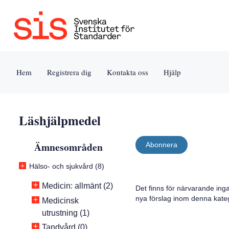
Jump
Tillgänglighet
Användarvillkor
to
[0]
[8]
content
»
»
[s]
Hem
Registrera dig
Kontakta oss
Hjälp
»
Läshjälpmedel
Ämnesområden
Abonnera
+
Hälso- och sjukvård (8)
+
Medicin: allmänt (2)
Det finns för närvarande ing
nya förslag inom denna kateg
+
Medicinsk
utrustning (1)
+
Tandvård (0)