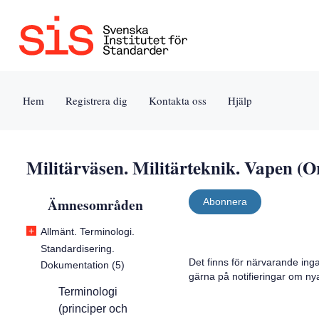
Jump
Tillgänglighet
Användarvillkor
to
[0]
[8]
content
»
»
[s]
Hem
Registrera dig
Kontakta oss
Hjälp
»
Militärväsen. Militärteknik. Vapen (Or
Ämnesområden
Abonnera
+
Allmänt. Terminologi.
Standardisering.
Det finns för närvarande ing
Dokumentation (5)
gärna på notifieringar om ny
Terminologi
(principer och