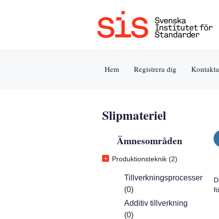
Jump
Tillgänglighet
Användarvillkor
to
[0]
[8]
content
»
»
[s]
Hem
Registrera dig
Kontakta
»
Slipmateriel
Ämnesområden
+
Produktionsteknik (2)
Tillverkningsprocesser
D
(0)
f
Additiv tillverkning
(0)