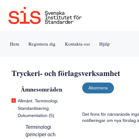
Jump
Tillgänglighet
Användarvillkor
to
[0]
[8]
content
»
»
[s]
Hem
Registrera dig
Kontakta oss
Hjälp
»
Tryckeri- och förlagsverksamhet
Ämnesområden
Abonnera
+
Allmänt. Terminologi.
Standardisering.
Det finns för närvarande ing
Dokumentation (5)
notifieringar om nya förslag
Terminologi
(principer och