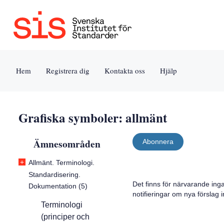
Jump
Tillgänglighet
Användarvillkor
to
[0]
[8]
content
»
»
[s]
Hem
Registrera dig
Kontakta oss
Hjälp
»
Grafiska symboler: allmänt
Ämnesområden
Abonnera
+
Allmänt. Terminologi.
Standardisering.
Det finns för närvarande ing
Dokumentation (5)
notifieringar om nya förslag
Terminologi
(principer och