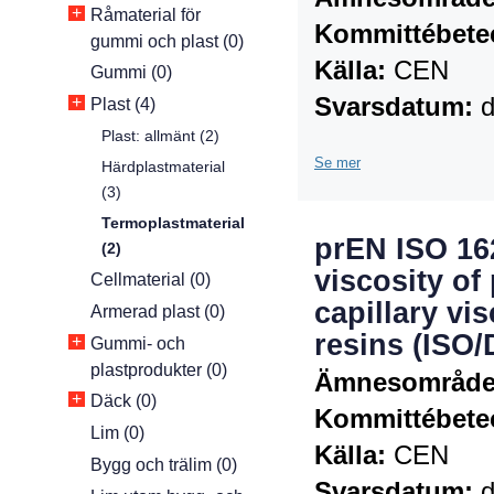
+
Råmaterial för
Kommittébete
gummi och plast (0)
Källa:
CEN
Gummi (0)
Svarsdatum:
d
+
Plast (4)
Plast: allmänt (2)
Se mer
Härdplastmaterial
(3)
Termoplastmaterial
prEN ISO 162
(2)
viscosity of
Cellmaterial (0)
capillary vis
Armerad plast (0)
resins (ISO/
+
Gummi- och
plastprodukter (0)
Ämnesområde
+
Däck (0)
Kommittébete
Lim (0)
Källa:
CEN
Bygg och trälim (0)
Svarsdatum:
d