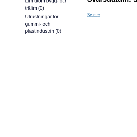
Lim utom bygg- och
trälim (0)
Se mer
Utrustningar för
gummi- och
plastindustrin (0)