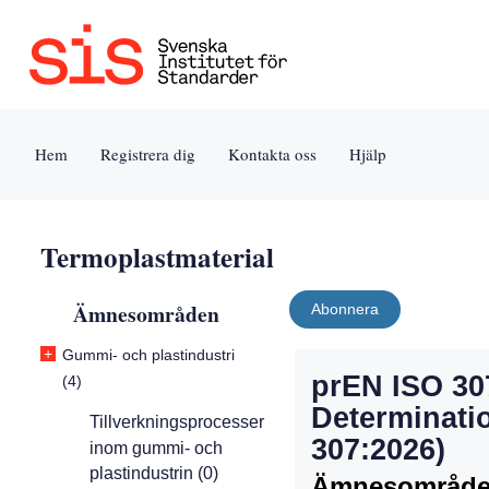
Jump
Tillgänglighet
Användarvillkor
to
[0]
[8]
content
»
»
[s]
Hem
Registrera dig
Kontakta oss
Hjälp
»
Termoplastmaterial
Ämnesområden
Abonnera
+
Gummi- och plastindustri
prEN ISO 307
(4)
Determinati
Tillverkningsprocesser
307:2026)
inom gummi- och
plastindustrin (0)
Ämnesområde