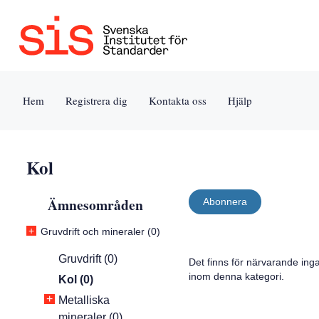
Jump
Tillgänglighet
Användarvillkor
to
[0]
[8]
content
»
»
[s]
Hem
Registrera dig
Kontakta oss
Hjälp
»
Kol
Ämnesområden
Abonnera
+
Gruvdrift och mineraler (0)
Gruvdrift (0)
Det finns för närvarande ing
inom denna kategori.
Kol (0)
+
Metalliska
mineraler (0)