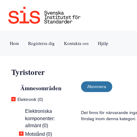
Jump
Tillgänglighet
Användarvillkor
to
[0]
[8]
content
»
»
[s]
Hem
Registrera dig
Kontakta oss
Hjälp
»
Tyristorer
Ämnesområden
Abonnera
+
Elektronik (0)
Elektroniska
Det finns för närvarande ing
komponenter:
förslag inom denna kategori.
allmänt (0)
+
Motstånd (0)