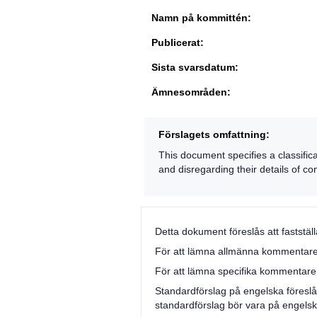
Namn på kommittén:
Publicerat:
Sista svarsdatum:
Ämnesområden:
Förslagets omfattning:
This document specifies a classific
and disregarding their details of c
Detta dokument föreslås att faststä
För att lämna allmänna kommentarer på
För att lämna specifika kommentarer 
Standardförslag på engelska föreslå
standardförslag bör vara på engelsk