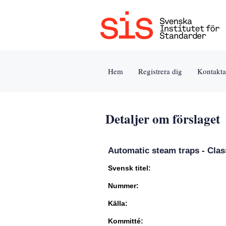
Jump
to
content
[s]
Hem
Registrera dig
Kontakta
»
Detaljer om förslaget
Automatic steam traps - Class
Svensk titel:
Nummer:
Källa:
Kommitté: