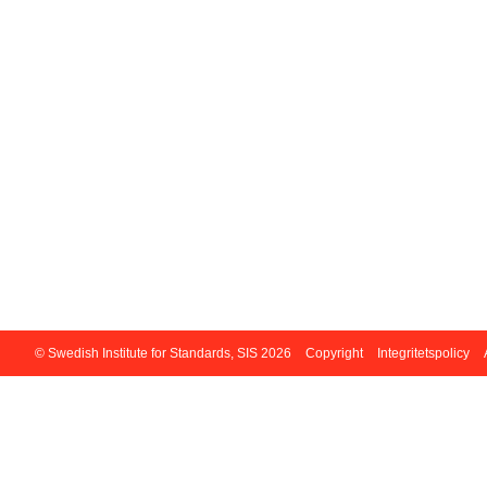
© Swedish Institute for Standards, SIS 2026
Copyright
Integritetspolicy