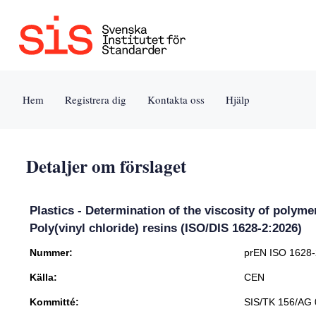
Jump
to
content
[s]
Hem
Registrera dig
Kontakta oss
Hjälp
»
Detaljer om förslaget
Plastics - Determination of the viscosity of polymer
Poly(vinyl chloride) resins (ISO/DIS 1628-2:2026)
Nummer:
prEN ISO 1628
Källa:
CEN
Kommitté:
SIS/TK 156/AG 