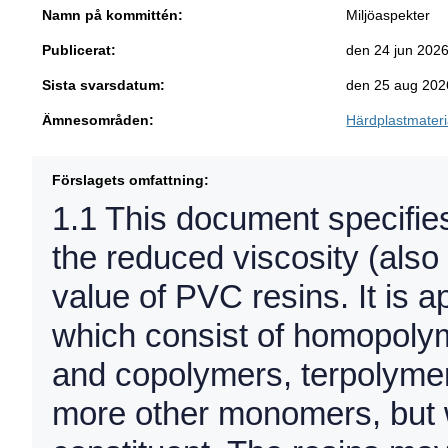
Namn på kommittén:
Miljöaspekter
Publicerat:
den 24 jun 202
Sista svarsdatum:
den 25 aug 202
Ämnesområden:
Härdplastmateri
Förslagets omfattning:
1.1 This document specifies
the reduced viscosity (als
value of PVC resins. It is a
which consist of homopolym
and copolymers, terpolymers,
more other monomers, but w