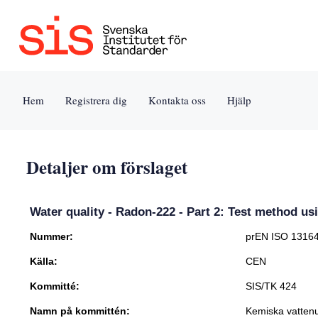
Jump
to
content
[s]
Hem
Registrera dig
Kontakta oss
Hjälp
»
Detaljer om förslaget
Water quality - Radon-222 - Part 2: Test method u
Nummer:
prEN ISO 1316
Källa:
CEN
Kommitté:
SIS/TK 424
Namn på kommittén:
Kemiska vatten