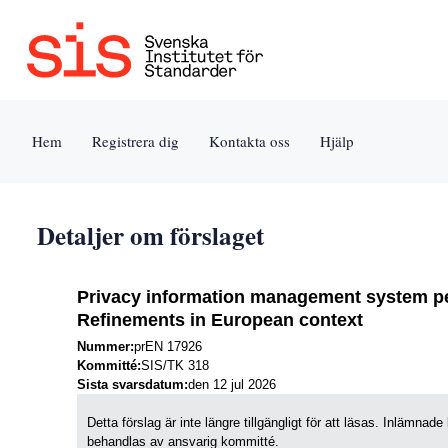
Jump
to
content
[s]
Hem
Registrera dig
Kontakta oss
Hjälp
»
Detaljer om förslaget
Privacy information management system pe
Refinements in European context
Nummer:
prEN 17926
Kommitté:
SIS/TK 318
Sista svarsdatum:
den 12 jul 2026
Detta förslag är inte längre tillgängligt för att läsas. Inlämn
behandlas av ansvarig kommitté.