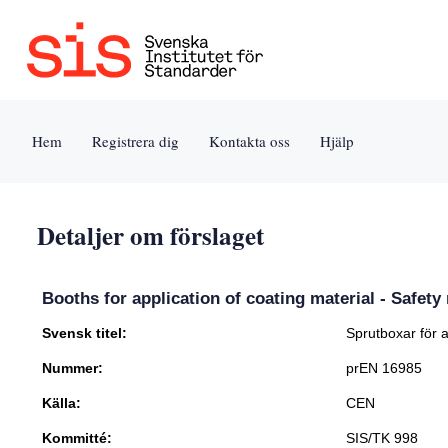
Jump
to
content
[s]
Hem
Registrera dig
Kontakta oss
Hjälp
»
Detaljer om förslaget
Booths for application of coating material - Safet
Svensk titel:
Sprutboxar för 
Nummer:
prEN 16985
Källa:
CEN
Kommitté:
SIS/TK 998