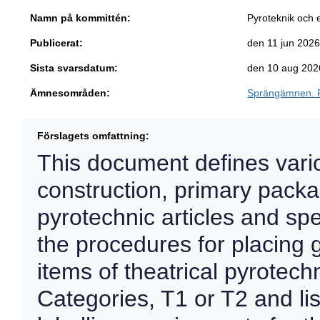
Namn på kommittén:
Pyroteknik och e
Publicerat:
den 11 jun 202
Sista svarsdatum:
den 10 aug 202
Ämnesområden:
Sprängämnen. F
Förslagets omfattning:
This document defines vario
construction, primary packag
pyrotechnic articles and spec
the procedures for placing g
items of theatrical pyrotechn
Categories, T1 or T2 and li