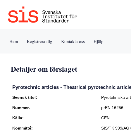
Jump
to
content
[s]
Hem
Registrera dig
Kontakta oss
Hjälp
»
Detaljer om förslaget
Pyrotechnic articles - Theatrical pyrotechnic articl
Svensk titel:
Pyrotekniska art
Nummer:
prEN 16256
Källa:
CEN
Kommitté:
SIS/TK 999/AG 