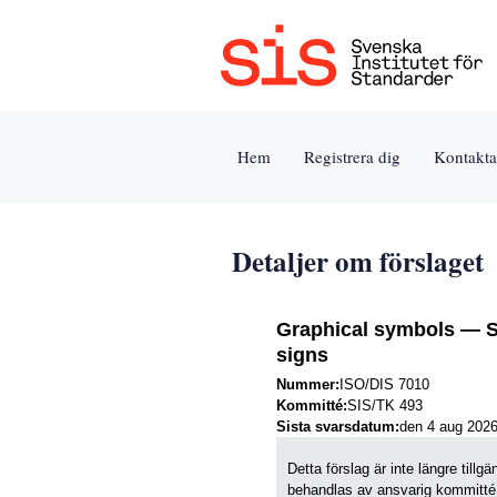
Jump
to
content
[s]
Hem
Registrera dig
Kontakta
»
Detaljer om förslaget
Graphical symbols — Sa
signs
Nummer:
ISO/DIS 7010
Kommitté:
SIS/TK 493
Sista svarsdatum:
den 4 aug 202
Detta förslag är inte längre till
behandlas av ansvarig kommitté