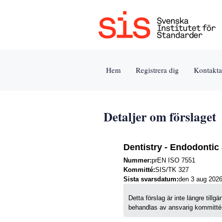
Jump
to
content
[s]
Hem
Registrera dig
Kontakta
»
Detaljer om förslaget
Dentistry - Endodontic
Nummer:
prEN ISO 7551
Kommitté:
SIS/TK 327
Sista svarsdatum:
den 3 aug 202
Detta förslag är inte längre till
behandlas av ansvarig kommitté