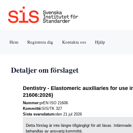
Jump
to
content
[s]
Hem
Registrera dig
Kontakta oss
Hjälp
»
Detaljer om förslaget
Dentistry - Elastomeric auxiliaries for use 
21606:2026)
Nummer:
prEN ISO 21606
Kommitté:
SIS/TK 327
Sista svarsdatum:
den 21 jul 2026
Detta förslag är inte längre tillgängligt för att läsas. Inlämn
behandlas av ansvarig kommitté.