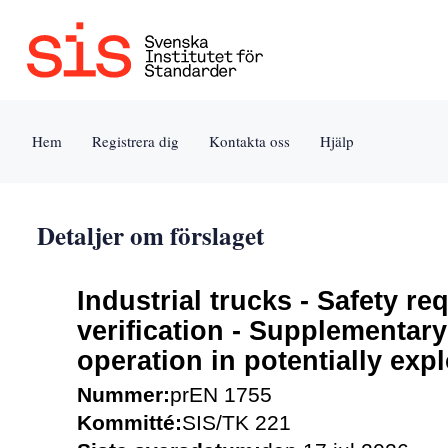
Jump
to
content
[s]
Hem
Registrera dig
Kontakta oss
Hjälp
»
Detaljer om förslaget
Industrial trucks - Safety r
verification - Supplementar
operation in potentially ex
Nummer:
prEN 1755
Kommitté:
SIS/TK 221