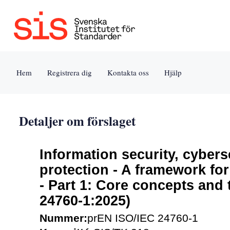
Jump
to
content
[s]
Hem
Registrera dig
Kontakta oss
Hjälp
»
Detaljer om förslaget
Information security, cybers
protection - A framework fo
- Part 1: Core concepts and
24760-1:2025)
Nummer:
prEN ISO/IEC 24760-1