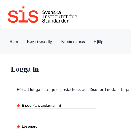
Jump
to
content
[s]
Hem
Registrera dig
Kontakta oss
Hjälp
»
Logga in
För att logga in ange e-postadress och lösenord nedan. Inge
*
E-post (användarnamn)
*
Lösenord