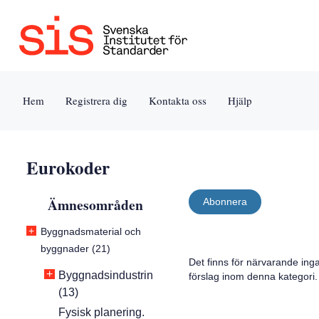
Jump
Tillgänglighet
Användarvillkor
to
[0]
[8]
content
»
»
[s]
Hem
Registrera dig
Kontakta oss
Hjälp
»
Eurokoder
Ämnesområden
Abonnera
+
Byggnadsmaterial och
byggnader (21)
Det finns för närvarande ing
+
Byggnadsindustrin
förslag inom denna kategori.
(13)
Fysisk planering.