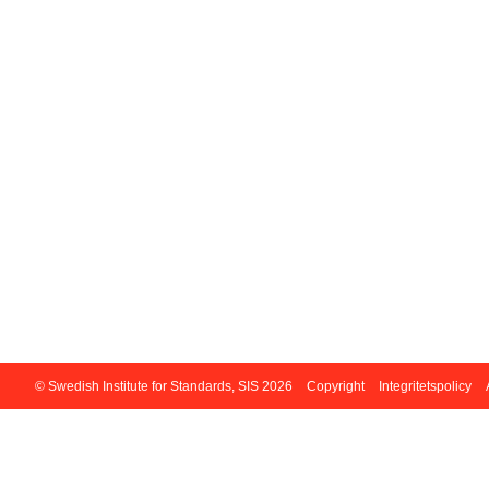
© Swedish Institute for Standards, SIS 2026
Copyright
Integritetspolicy