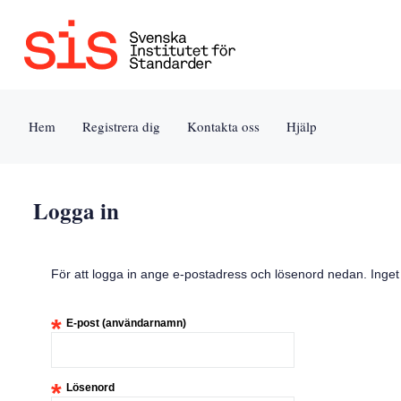
Jump
to
content
[s]
Hem
Registrera dig
Kontakta oss
Hjälp
»
Logga in
För att logga in ange e-postadress och lösenord nedan. Inge
*
E-post (användarnamn)
*
Lösenord