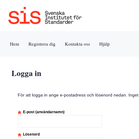
Jump
to
content
[s]
Hem
Registrera dig
Kontakta oss
Hjälp
»
Logga in
För att logga in ange e-postadress och lösenord nedan. Inge
*
E-post (användarnamn)
*
Lösenord