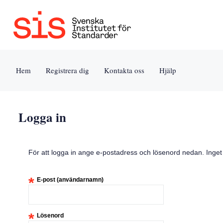
Jump
to
content
[s]
Hem
Registrera dig
Kontakta oss
Hjälp
»
Logga in
För att logga in ange e-postadress och lösenord nedan. Inge
*
E-post (användarnamn)
*
Lösenord