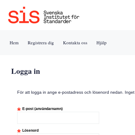
Jump
to
content
[s]
Hem
Registrera dig
Kontakta oss
Hjälp
»
Logga in
För att logga in ange e-postadress och lösenord nedan. Inge
*
E-post (användarnamn)
*
Lösenord