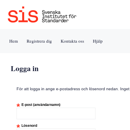
Jump
to
content
[s]
Hem
Registrera dig
Kontakta oss
Hjälp
»
Logga in
För att logga in ange e-postadress och lösenord nedan. Inge
*
E-post (användarnamn)
*
Lösenord