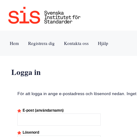
Jump
to
content
[s]
Hem
Registrera dig
Kontakta oss
Hjälp
»
Logga in
För att logga in ange e-postadress och lösenord nedan. Inge
*
E-post (användarnamn)
*
Lösenord