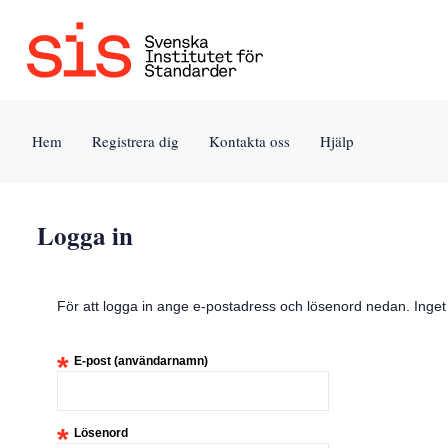
Jump
to
content
[s]
Hem
Registrera dig
Kontakta oss
Hjälp
»
Logga in
För att logga in ange e-postadress och lösenord nedan. Inge
*
E-post (användarnamn)
*
Lösenord